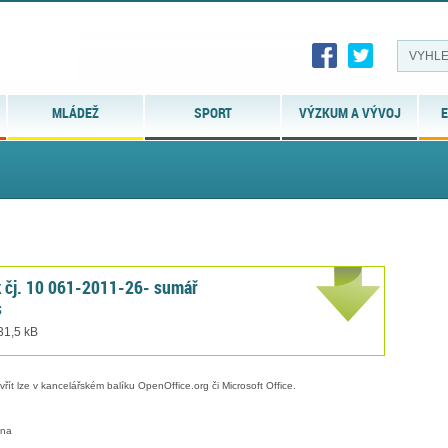
MLÁDEŽ
SPORT
VÝZKUM A VÝVOJ
E
 k čj. 10 061-2011-26- sumář
s
 31,5 kB
evřít lze v kancelářském balíku OpenOffice.org či Microsoft Office.
ana