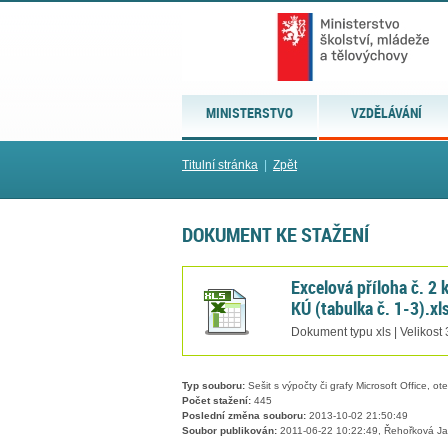
MINISTERSTVO
VZDĚLÁVÁNÍ
Titulní stránka
|
Zpět
DOKUMENT KE STAŽENÍ
Excelová příloha č. 2
KÚ (tabulka č. 1-3).xl
Dokument typu xls | Velikost
Typ souboru:
Sešit s výpočty či grafy Microsoft Office, ot
Počet stažení:
445
Poslední změna souboru:
2013-10-02 21:50:49
Soubor publikován:
2011-06-22 10:22:49, Řehořková J