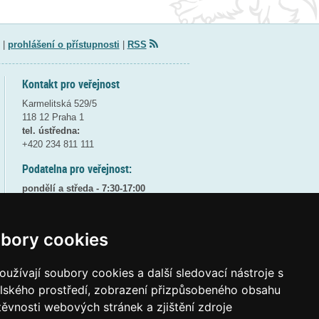
|
prohlášení o přístupnosti
|
RSS
Kontakt pro veřejnost
Karmelitská 529/5
118 12 Praha 1
tel. ústředna:
+420 234 811 111
Podatelna pro veřejnost:
pondělí a středa - 7:30-17:00
úterý a čtvrtek - 7:30-15:30
pátek - 7:30-14:00
bory cookies
8:30 - 9:30 - bezpečnostní přestávka
(více informací
ZDE
)
užívají soubory cookies a další sledovací nástroje s
Elektronická podatelna:
elského prostředí, zobrazení přizpůsobeného obsahu
posta@msmt
gov
cz
těvnosti webových stránek a zjištění zdroje