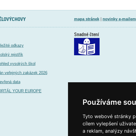
TĚLOVÝCHOVY
mapa stránek
|
novinky e-mailem
Snadné čtení
ležité odkazy
olský rejstřík
ehled vysokých škol
án veřejných zakázek 2026
evřená data
ORTÁL YOUR EUROPE
Používáme sou
Tyto webové stránky po
cílem vylepšení uživat
a reklam, analýzy návš