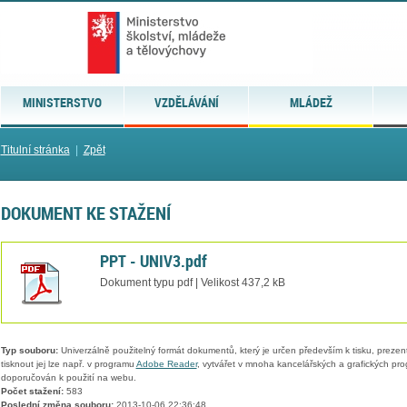
MINISTERSTVO
VZDĚLÁVÁNÍ
MLÁDEŽ
Titulní stránka
|
Zpět
DOKUMENT KE STAŽENÍ
PPT - UNIV3.pdf
Dokument typu pdf | Velikost 437,2 kB
Typ souboru:
Univerzálně použitelný formát dokumentů, který je určen především k tisku, prezen
tisknout jej lze např. v programu
Adobe Reader
, vytvářet v mnoha kancelářských a grafických pr
doporučován k použití na webu.
Počet stažení:
583
Poslední změna souboru:
2013-10-06 22:36:48