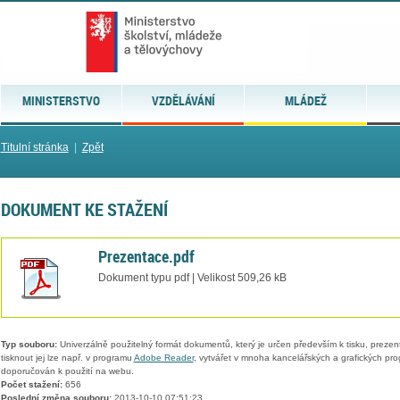
MINISTERSTVO
VZDĚLÁVÁNÍ
MLÁDEŽ
Titulní stránka
|
Zpět
DOKUMENT KE STAŽENÍ
Prezentace.pdf
Dokument typu pdf | Velikost 509,26 kB
Typ souboru:
Univerzálně použitelný formát dokumentů, který je určen především k tisku, prezen
tisknout jej lze např. v programu
Adobe Reader
, vytvářet v mnoha kancelářských a grafických pr
doporučován k použití na webu.
Počet stažení:
656
Poslední změna souboru:
2013-10-10 07:51:23