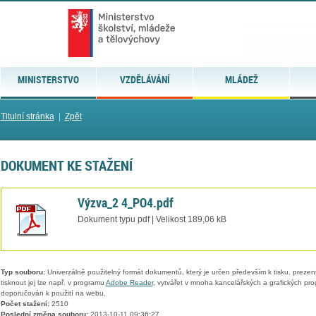
MINISTERSTVO
VZDĚLÁVÁNÍ
MLÁDEŽ
Titulní stránka
|
Zpět
DOKUMENT KE STAŽENÍ
Výzva_2 4_PO4.pdf
Dokument typu pdf | Velikost 189,06 kB
Typ souboru:
Univerzálně použitelný formát dokumentů, který je určen především k tisku, prezen
tisknout jej lze např. v programu
Adobe Reader
, vytvářet v mnoha kancelářských a grafických pr
doporučován k použití na webu.
Počet stažení:
2510
Poslední změna souboru:
2013-10-11 09:36:27