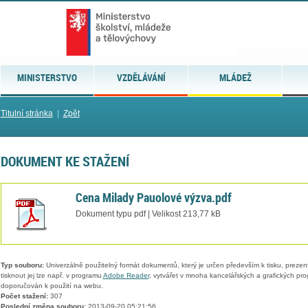
MINISTERSTVO
VZDĚLÁVÁNÍ
MLÁDEŽ
Titulní stránka
|
Zpět
DOKUMENT KE STAŽENÍ
Cena Milady Pauolové výzva.pdf
Dokument typu pdf | Velikost 213,77 kB
Typ souboru:
Univerzálně použitelný formát dokumentů, který je určen především k tisku, prezen
tisknout jej lze např. v programu
Adobe Reader
, vytvářet v mnoha kancelářských a grafických pr
doporučován k použití na webu.
Počet stažení:
307
Poslední změna souboru:
2013-09-20 05:21:56