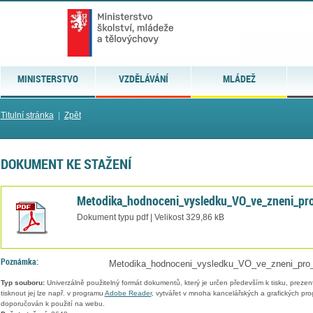
MINISTERSTVO
VZDĚLÁVÁNÍ
MLÁDEŽ
Titulní stránka
|
Zpět
DOKUMENT KE STAŽENÍ
Metodika_hodnoceni_vysledku_VO_ve_zneni_pr
Dokument typu pdf | Velikost 329,86 kB
Poznámka:
Metodika_hodnoceni_vysledku_VO_ve_zneni_pro_
Typ souboru:
Univerzálně použitelný formát dokumentů, který je určen především k tisku, prezen
tisknout jej lze např. v programu
Adobe Reader
, vytvářet v mnoha kancelářských a grafických pr
doporučován k použití na webu.