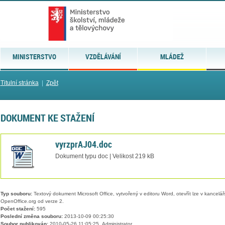
MINISTERSTVO
VZDĚLÁVÁNÍ
MLÁDEŽ
Titulní stránka
|
Zpět
DOKUMENT KE STAŽENÍ
vyrzprAJ04.doc
Dokument typu doc | Velikost 219 kB
Typ souboru:
Textový dokument Microsoft Office, vytvořený v editoru Word, otevřít lze v kancelářs
OpenOffice.org od verze 2.
Počet stažení:
595
Poslední změna souboru:
2013-10-09 00:25:30
Soubor publikován:
2010-05-26 11:05:25, Administrator