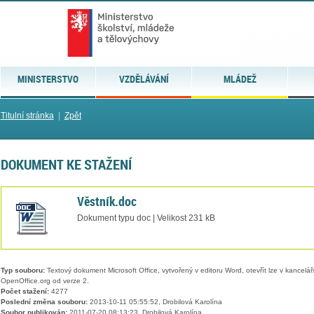
MINISTERSTVO
VZDĚLÁVÁNÍ
MLÁDEŽ
Titulní stránka
|
Zpět
DOKUMENT KE STAŽENÍ
Věstník.doc
Dokument typu doc | Velikost 231 kB
Typ souboru:
Textový dokument Microsoft Office, vytvořený v editoru Word, otevřít lze v kancelářs
OpenOffice.org od verze 2.
Počet stažení:
4277
Poslední změna souboru:
2013-10-11 05:55:52, Drobilová Karolína
Soubor publikován:
2011-07-20 08:13:23, Drobilová Karolína