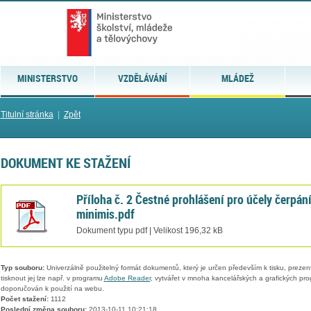
MINISTERSTVO
VZDĚLÁVÁNÍ
MLÁDEŽ
Titulní stránka
|
Zpět
DOKUMENT KE STAŽENÍ
Příloha č. 2 Čestné prohlášení pro účely čerpán
minimis.pdf
Dokument typu pdf | Velikost 196,32 kB
Typ souboru:
Univerzálně použitelný formát dokumentů, který je určen především k tisku, prezen
tisknout jej lze např. v programu
Adobe Reader
, vytvářet v mnoha kancelářských a grafických pr
doporučován k použití na webu.
Počet stažení:
1112
Poslední změna souboru:
2013-10-11 10:21:18