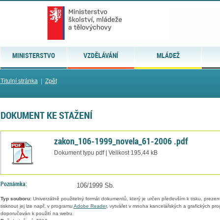
MINISTERSTVO
VZDĚLÁVÁNÍ
MLÁDEŽ
Titulní stránka
|
Zpět
DOKUMENT KE STAŽENÍ
zakon_106-1999_novela_61-2006 .pdf
Dokument typu pdf | Velikost 195,44 kB
Poznámka:
106/1999 Sb.
Typ souboru:
Univerzálně použitelný formát dokumentů, který je určen především k tisku, prezen
tisknout jej lze např. v programu
Adobe Reader
, vytvářet v mnoha kancelářských a grafických pr
doporučován k použití na webu.