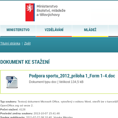
MINISTERSTVO
VZDĚLÁVÁNÍ
MLÁDEŽ
Titulní stránka
|
Zpět
DOKUMENT KE STAŽENÍ
Podpora sportu_2012_priloha 1_Form 1-4.doc
Dokument typu doc | Velikost 134,5 kB
Typ souboru:
Textový dokument Microsoft Office, vytvořený v editoru Word, otevřít lze v kancelářs
OpenOffice.org od verze 2.
Počet stažení:
4126
Poslední změna souboru:
2013-10-07 15:41:46
Soubor publikován:
2011-07-22 08:10:40, Vosyka Miroslav