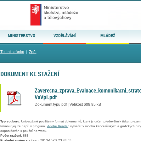
MINISTERSTVO
VZDĚLÁVÁNÍ
MLÁDEŽ
Titulní stránka
|
Zpět
DOKUMENT KE STAŽENÍ
Zaverecna_zprava_Evaluace_komunikacni_strat
VaVpI.pdf
Dokument typu pdf | Velikost 608,95 kB
Typ souboru:
Univerzálně použitelný formát dokumentů, který je určen především k tisku, prezen
tisknout jej lze např. v programu
Adobe Reader
, vytvářet v mnoha kancelářských a grafických pr
doporučován k použití na webu.
Počet stažení:
883
Poslední změna souboru:
2013-10-09 23:44:03