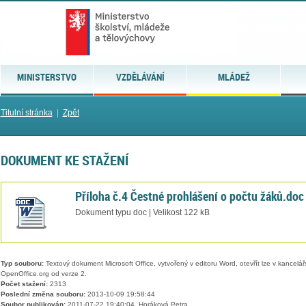
MINISTERSTVO
VZDĚLÁVÁNÍ
MLÁDEŽ
Titulní stránka
|
Zpět
DOKUMENT KE STAŽENÍ
Příloha č.4 Čestné prohlášení o počtu žáků.doc
Dokument typu doc | Velikost 122 kB
Typ souboru:
Textový dokument Microsoft Office, vytvořený v editoru Word, otevřít lze v kancelářs
OpenOffice.org od verze 2.
Počet stažení:
2313
Poslední změna souboru:
2013-10-09 19:58:44
Soubor publikován:
2011-07-22 19:40:04, Horáková Petra