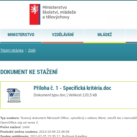
MINISTERSTVO
VZDĚLÁVÁNÍ
MLÁDEŽ
Titulní stránka
|
Zpět
DOKUMENT KE STAŽENÍ
Příloha č. 1 - Specifická kritéria.doc
Dokument typu doc | Velikost 120,5 kB
Typ souboru:
Textový dokument Microsoft Office, vytvořený v editoru Word, otevřít lze v kancelářs
OpenOffice.org od verze 2.
Počet stažení:
1444
Poslední změna souboru:
2013-10-09 22:46:06
Soubor publikován:
2011-07-25 15:35:17, Bučková Kateřina