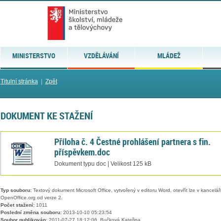
MINISTERSTVO
VZDĚLÁVÁNÍ
MLÁDEŽ
Titulní stránka
|
Zpět
DOKUMENT KE STAŽENÍ
Příloha č. 4 Čestné prohlášení partnera s fin.
příspěvkem.doc
Dokument typu doc | Velikost 125 kB
Typ souboru:
Textový dokument Microsoft Office, vytvořený v editoru Word, otevřít lze v kancelářs
OpenOffice.org od verze 2.
Počet stažení:
1011
Poslední změna souboru:
2013-10-10 05:23:54
Soubor publikován:
2011-07-27 18:12:06, Bučková Kateřina