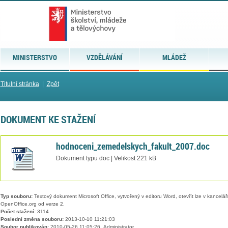
MINISTERSTVO
VZDĚLÁVÁNÍ
MLÁDEŽ
Titulní stránka
|
Zpět
DOKUMENT KE STAŽENÍ
hodnoceni_zemedelskych_fakult_2007.doc
Dokument typu doc | Velikost 221 kB
Typ souboru:
Textový dokument Microsoft Office, vytvořený v editoru Word, otevřít lze v kancelářs
OpenOffice.org od verze 2.
Počet stažení:
3114
Poslední změna souboru:
2013-10-10 11:21:03
Soubor publikován:
2010-05-26 11:05:26, Administrator