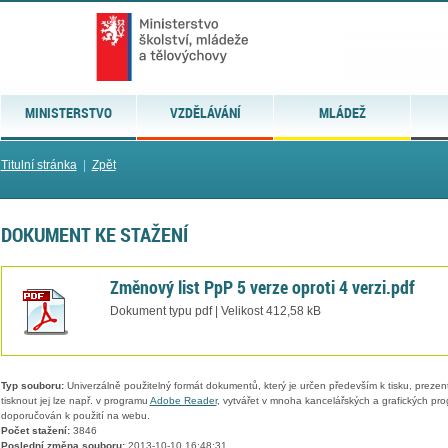
MINISTERSTVO
VZDĚLÁVÁNÍ
MLÁDEŽ
Titulní stránka
|
Zpět
DOKUMENT KE STAŽENÍ
Změnový list PpP 5 verze oproti 4 verzi.pdf
Dokument typu pdf | Velikost 412,58 kB
Typ souboru:
Univerzálně použitelný formát dokumentů, který je určen především k tisku, prezen
tisknout jej lze např. v programu
Adobe Reader
, vytvářet v mnoha kancelářských a grafických pr
doporučován k použití na webu.
Počet stažení:
3846
Poslední změna souboru:
2013-10-10 16:48:31