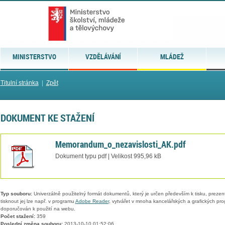
MINISTERSTVO
VZDĚLÁVÁNÍ
MLÁDEŽ
Titulní stránka
|
Zpět
DOKUMENT KE STAŽENÍ
Memorandum_o_nezavislosti_AK.pdf
Dokument typu pdf | Velikost 995,96 kB
Typ souboru:
Univerzálně použitelný formát dokumentů, který je určen především k tisku, prezen
tisknout jej lze např. v programu
Adobe Reader
, vytvářet v mnoha kancelářských a grafických pr
doporučován k použití na webu.
Počet stažení:
359
Poslední změna souboru:
2013-10-10 01:52:06