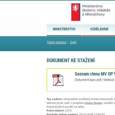
MINISTERSTVO
VZDĚLÁVÁNÍ
Titulní stránka
|
Zpět
DOKUMENT KE STAŽENÍ
Seznam clenu MV OP V
Dokument typu pdf | Velikost
Typ souboru:
Univerzálně použitelný formát dokumentů, kt
tisknout jej lze např. v programu
Adobe Reader
, vytvářet
doporučován k použití na webu.
Počet stažení:
1373
Poslední změna souboru:
2013-10-09 13:44:33