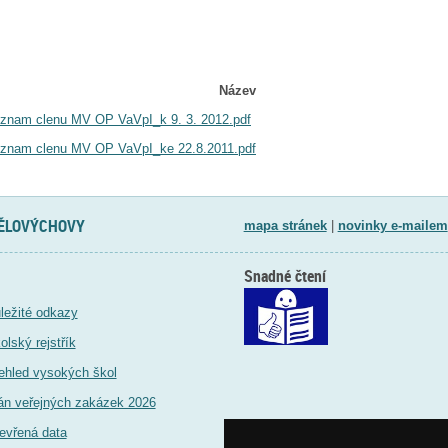
Název
znam clenu MV OP VaVpI_k 9. 3. 2012.pdf
znam clenu MV OP VaVpI_ke 22.8.2011.pdf
TĚLOVÝCHOVY
mapa stránek
|
novinky e-mailem
Snadné čtení
ležité odkazy
olský rejstřík
ehled vysokých škol
án veřejných zakázek 2026
evřená data