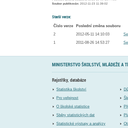
Soubor publikován:
2012-11-23 11:39:02
Starší verze:
Číslo verze
Poslední změna souboru
2
2012-05-11 14:10:03
Se
1
2011-08-26 14:53:27
Se
MINISTERSTVO ŠKOLSTVÍ, MLÁDEŽE A 
Rejstříky, databáze
Statistika školství
Dů
Pro veřejnost
Šk
O školské statistice
Př
Sběry statistických dat
Pl
Statistické výstupy a analýzy
Ot