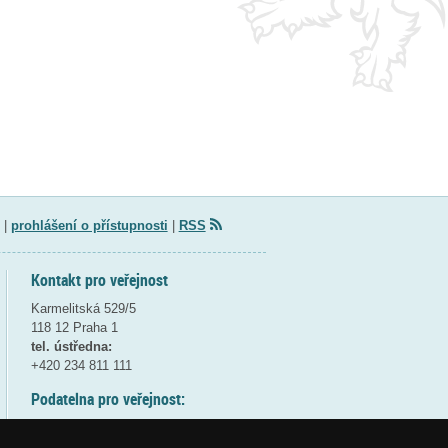
|
prohlášení o přístupnosti
|
RSS
Kontakt pro veřejnost
Karmelitská 529/5
118 12 Praha 1
tel. ústředna:
+420 234 811 111
Podatelna pro veřejnost:
pondělí a středa - 7:30-17:00
úterý a čtvrtek - 7:30-15:30