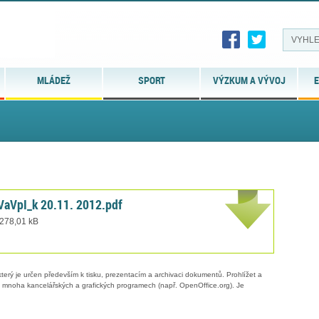
MLÁDEŽ
SPORT
VÝZKUM A VÝVOJ
E
aVpI_k 20.11. 2012.pdf
 278,01 kB
erý je určen především k tisku, prezentacím a archivaci dokumentů. Prohlížet a
 v mnoha kancelářských a grafických programech (např. OpenOffice.org). Je