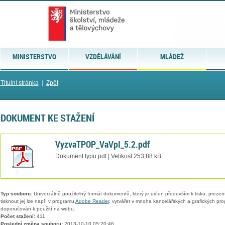
MINISTERSTVO
VZDĚLÁVÁNÍ
MLÁDEŽ
Titulní stránka
|
Zpět
DOKUMENT KE STAŽENÍ
VyzvaTPOP_VaVpI_5.2.pdf
Dokument typu pdf | Velikost 253,88 kB
Typ souboru:
Univerzálně použitelný formát dokumentů, který je určen především k tisku, prezen
tisknout jej lze např. v programu
Adobe Reader
, vytvářet v mnoha kancelářských a grafických pr
doporučován k použití na webu.
Počet stažení:
411
Poslední změna souboru:
2013-10-10 05:20:46