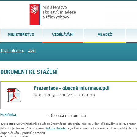
MINISTERSTVO
VZDĚLÁVÁNÍ
MLÁDEŽ
Titulní stránka
|
Zpět
DOKUMENT KE STAŽENÍ
Prezentace - obecné informace.pdf
Dokument typu pdf | Velikost 1,31 MB
Poznámka:
1.5 obecné informace
Typ souboru:
Univerzálně použitelný formát dokumentů, který je určen především k tisku, prezen
tisknout jej lze např. v programu
Adobe Reader
, vytvářet v mnoha kancelářských a grafických pr
doporučován k použití na webu.