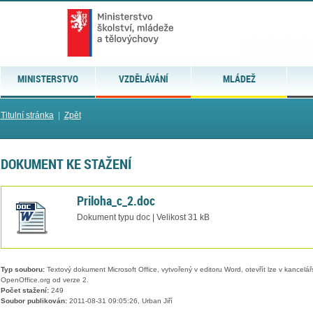
MINISTERSTVO
VZDĚLÁVÁNÍ
MLÁDEŽ
Titulní stránka
|
Zpět
DOKUMENT KE STAŽENÍ
Priloha_c_2.doc
Dokument typu doc | Velikost 31 kB
Typ souboru:
Textový dokument Microsoft Office, vytvořený v editoru Word, otevřít lze v kancelářs
OpenOffice.org od verze 2.
Počet stažení:
249
Soubor publikován:
2011-08-31 09:05:26, Urban Jiří