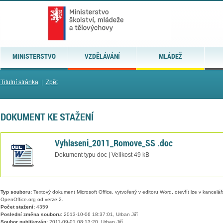
MINISTERSTVO
VZDĚLÁVÁNÍ
MLÁDEŽ
Titulní stránka
|
Zpět
DOKUMENT KE STAŽENÍ
Vyhlaseni_2011_Romove_SS .doc
Dokument typu doc | Velikost 49 kB
Typ souboru:
Textový dokument Microsoft Office, vytvořený v editoru Word, otevřít lze v kancelářs
OpenOffice.org od verze 2.
Počet stažení:
4359
Poslední změna souboru:
2013-10-06 18:37:01, Urban Jiří
Soubor publikován:
2011-09-01 08:13:20, Urban Jiří