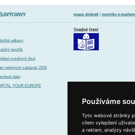
TĚLOVÝCHOVY
mapa stránek
|
novinky e-mailem
Snadné čtení
ležité odkazy
olský rejstřík
ehled vysokých škol
án veřejných zakázek 2026
evřená data
ORTÁL YOUR EUROPE
Používáme sou
Tyto webové stránky po
cílem vylepšení uživat
a reklam, analýzy návš