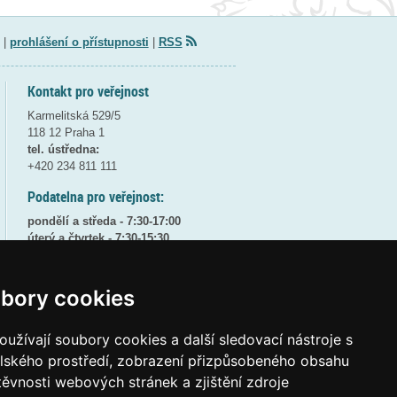
|
prohlášení o přístupnosti
|
RSS
Kontakt pro veřejnost
Karmelitská 529/5
118 12 Praha 1
tel. ústředna:
+420 234 811 111
Podatelna pro veřejnost:
pondělí a středa - 7:30-17:00
úterý a čtvrtek - 7:30-15:30
pátek - 7:30-14:00
8:30 - 9:30 - bezpečnostní přestávka
bory cookies
(více informací
ZDE
)
užívají soubory cookies a další sledovací nástroje s
Elektronická podatelna:
posta@msmt
gov
cz
elského prostředí, zobrazení přizpůsobeného obsahu
těvnosti webových stránek a zjištění zdroje
ID datové schránky:
vidaawt