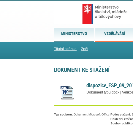
MINISTERSTVO
VZDĚLÁVÁNÍ
Titulní stránka
|
Zpět
DOKUMENT KE STAŽENÍ
dispozice_ESP_09_20
Dokument typu docx | Velikos
Typ souboru:
Dokument Microsoft Office.
Počet stažení:
1
Poslední změna
Soubor publiko