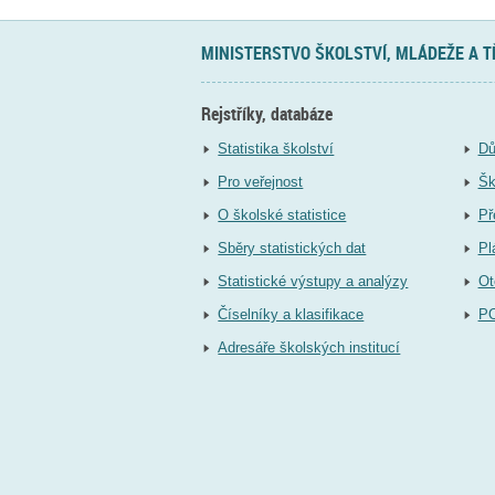
MINISTERSTVO ŠKOLSTVÍ, MLÁDEŽE A 
Rejstříky, databáze
Statistika školství
Dů
Pro veřejnost
Šk
O školské statistice
Př
Sběry statistických dat
Pl
Statistické výstupy a analýzy
Ot
Číselníky a klasifikace
P
Adresáře školských institucí