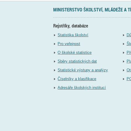
MINISTERSTVO ŠKOLSTVÍ, MLÁDEŽE A 
Rejstříky, databáze
Statistika školství
Dů
Pro veřejnost
Šk
O školské statistice
Př
Sběry statistických dat
Pl
Statistické výstupy a analýzy
Ot
Číselníky a klasifikace
P
Adresáře školských institucí