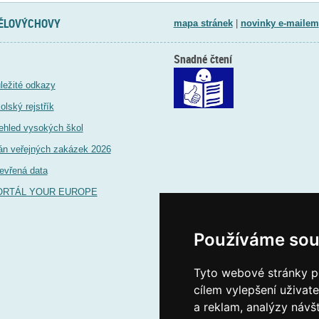
TĚLOVÝCHOVY
mapa stránek
|
novinky e-mailem
Snadné čtení
ležité odkazy
olský rejstřík
ehled vysokých škol
án veřejných zakázek 2026
evřená data
ORTÁL YOUR EUROPE
Používáme sou
Tyto webové stránky po
cílem vylepšení uživat
a reklam, analýzy návš