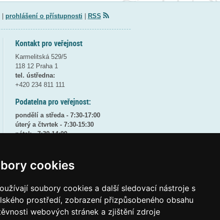
|
prohlášení o přístupnosti
|
RSS
Kontakt pro veřejnost
Karmelitská 529/5
118 12 Praha 1
tel. ústředna:
+420 234 811 111
Podatelna pro veřejnost:
pondělí a středa - 7:30-17:00
úterý a čtvrtek - 7:30-15:30
pátek - 7:30-14:00
8:30 - 9:30 - bezpečnostní přestávka
bory cookies
(více informací
ZDE
)
Elektronická podatelna:
užívají soubory cookies a další sledovací nástroje s
posta@msmt
gov
cz
elského prostředí, zobrazení přizpůsobeného obsahu
ID datové schránky:
vidaawt
těvnosti webových stránek a zjištění zdroje