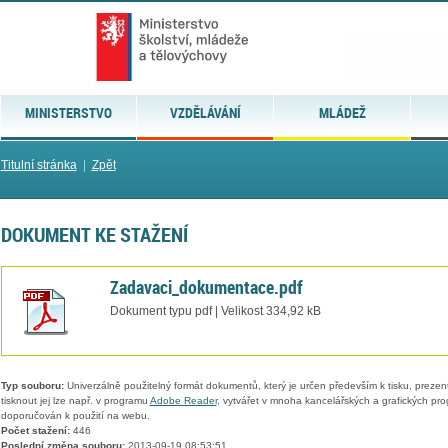
MINISTERSTVO
VZDĚLÁVÁNÍ
MLÁDEŽ
Titulní stránka
|
Zpět
DOKUMENT KE STAŽENÍ
Zadavaci_dokumentace.pdf
Dokument typu pdf | Velikost 334,92 kB
Typ souboru:
Univerzálně použitelný formát dokumentů, který je určen především k tisku, prezen
tisknout jej lze např. v programu
Adobe Reader
, vytvářet v mnoha kancelářských a grafických pr
doporučován k použití na webu.
Počet stažení:
446
Poslední změna souboru:
2013-09-19 08:53:51