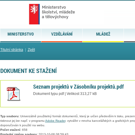
MINISTERSTVO
VZDĚLÁVÁNÍ
MLÁDEŽ
Titulní stránka
|
Zpět
DOKUMENT KE STAŽENÍ
Seznam projektů v Zásobníku projektů.pdf
Dokument typu pdf | Velikost 313,27 kB
Typ souboru:
Univerzálně použitelný formát dokumentů, který je určen především k tisku, prezen
tisknout jej lze např. v programu
Adobe Reader
, vytvářet v mnoha kancelářských a grafických pr
doporučován k použití na webu.
Počet stažení:
658
Poslední změna souboru:
2013-10-08 08:59:43