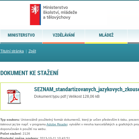
MINISTERSTVO
VZDĚLÁVÁNÍ
MLÁDEŽ
Titulní stránka
|
Zpět
DOKUMENT KE STAŽENÍ
SEZNAM_standartizovanych_jazykovych_zkous
Dokument typu pdf | Velikost 128,06 kB
Typ souboru:
Univerzálně použitelný formát dokumentů, který je určen především k tisku, prezen
tisknout jej lze např. v programu
Adobe Reader
, vytvářet v mnoha kancelářských a grafických pr
doporučován k použití na webu.
Počet stažení:
2126
Poslední změna souboru:
2013-10-11 10:43:51