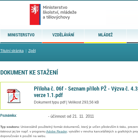
MINISTERSTVO
VZDĚLÁVÁNÍ
MLÁDEŽ
Titulní stránka
|
Zpět
DOKUMENT KE STAŽENÍ
Příloha č. 06f - Seznam příloh PŽ - Výzva č. 4.3
verze 1.1.pdf
Dokument typu pdf | Velikost 293,56 kB
Poznámka:
- účinnost od 21. 11. 2011
Typ souboru:
Univerzálně použitelný formát dokumentů, který je určen především k tisku, prezen
tisknout jej lze např. v programu
Adobe Reader
, vytvářet v mnoha kancelářských a grafických pr
doporučován k použití na webu.