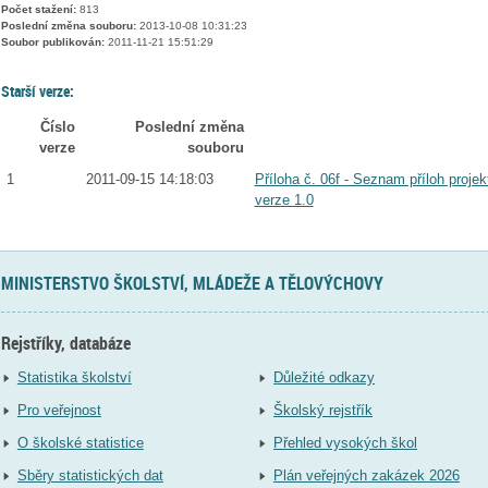
Počet stažení:
813
Poslední změna souboru:
2013-10-08 10:31:23
Soubor publikován:
2011-11-21 15:51:29
Starší verze:
Číslo
Poslední změna
verze
souboru
1
2011-09-15 14:18:03
Příloha č. 06f - Seznam příloh projek
verze 1.0
MINISTERSTVO ŠKOLSTVÍ, MLÁDEŽE A TĚLOVÝCHOVY
Rejstříky, databáze
Statistika školství
Důležité odkazy
Pro veřejnost
Školský rejstřík
O školské statistice
Přehled vysokých škol
Sběry statistických dat
Plán veřejných zakázek 2026