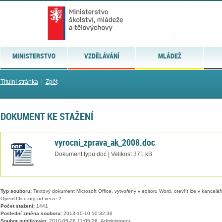
MINISTERSTVO
VZDĚLÁVÁNÍ
MLÁDEŽ
Titulní stránka
|
Zpět
DOKUMENT KE STAŽENÍ
vyrocni_zprava_ak_2008.doc
Dokument typu doc | Velikost 371 kB
Typ souboru:
Textový dokument Microsoft Office, vytvořený v editoru Word, otevřít lze v kancelářs
OpenOffice.org od verze 2.
Počet stažení:
1441
Poslední změna souboru:
2013-10-10 10:32:36
Soubor publikován:
2010-05-26 11:05:26, Administrator