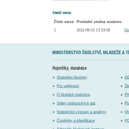
Starší verze:
Číslo verze
Poslední změna souboru
1
2011-09-23 13:53:05
Do
MINISTERSTVO ŠKOLSTVÍ, MLÁDEŽE A 
Rejstříky, databáze
Statistika školství
Dů
Pro veřejnost
Šk
O školské statistice
Př
Sběry statistických dat
Pl
Statistické výstupy a analýzy
Ot
Číselníky a klasifikace
P