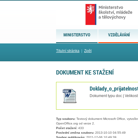
MINISTERSTVO
VZDĚLÁVÁNÍ
Titulní stránka
|
Zpět
DOKUMENT KE STAŽENÍ
Doklady_o_prijatelnos
Dokument typu doc | Velikos
Typ souboru:
Textový dokument Microsoft Office, vytvořený
OpenOffice.org od verze 2.
Počet stažení:
433
Poslední změna souboru:
2013-10-10 04:55:49
Soubor publikován:
2011-12-06 10:49:39