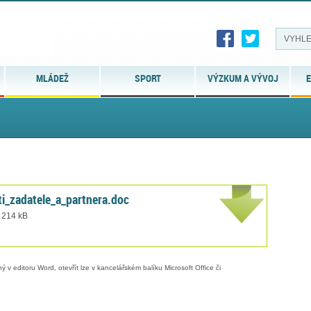
MLÁDEŽ
SPORT
VÝZKUM A VÝVOJ
E
ti_zadatele_a_partnera.doc
t 214 kB
 v editoru Word, otevřít lze v kancelářském balíku Microsoft Office či