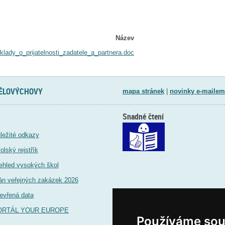
Název
klady_o_prijatelnosti_zadatele_a_partnera.doc
TĚLOVÝCHOVY
mapa stránek
|
novinky e-mailem
Snadné čtení
ležité odkazy
olský rejstřík
ehled vysokých škol
án veřejných zakázek 2026
evřená data
ORTÁL YOUR EUROPE
Používáme sou