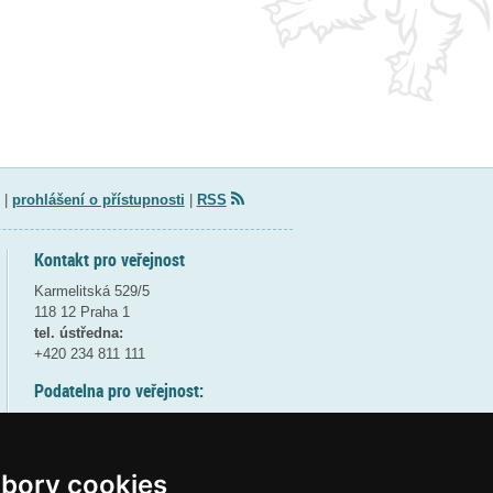
|
prohlášení o přístupnosti
|
RSS
Kontakt pro veřejnost
Karmelitská 529/5
118 12 Praha 1
tel. ústředna:
+420 234 811 111
Podatelna pro veřejnost:
pondělí a středa - 7:30-17:00
úterý a čtvrtek - 7:30-15:30
pátek - 7:30-14:00
bory cookies