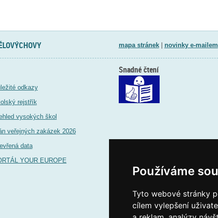
TĚLOVÝCHOVY
mapa stránek
|
novinky e-mailem
Snadné čtení
ležité odkazy
olský rejstřík
ehled vysokých škol
án veřejných zakázek 2026
evřená data
ORTÁL YOUR EUROPE
Používáme sou
Tyto webové stránky po
cílem vylepšení uživat
a reklam, analýzy návš