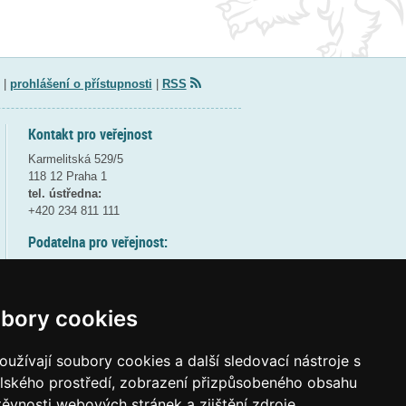
|
prohlášení o přístupnosti
|
RSS
Kontakt pro veřejnost
Karmelitská 529/5
118 12 Praha 1
tel. ústředna:
+420 234 811 111
Podatelna pro veřejnost:
pondělí a středa - 7:30-17:00
úterý a čtvrtek - 7:30-15:30
pátek - 7:30-14:00
bory cookies
8:30 - 9:30 - bezpečnostní přestávka
(více informací
ZDE
)
užívají soubory cookies a další sledovací nástroje s
elského prostředí, zobrazení přizpůsobeného obsahu
Elektronická podatelna:
těvnosti webových stránek a zjištění zdroje
posta@msmt
gov
cz