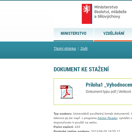
MINISTERSTVO
VZDĚLÁVÁNÍ
Titulní stránka
|
Zpět
DOKUMENT KE STAŽENÍ
Priloha1 _Vyhodnocen
Dokument typu pdf | Velikost
Typ souboru:
Univerzálně použitelný formát dokumentů, kt
tisknout jej lze např. v programu
Adobe Reader
, vytvářet
doporučován k použití na webu.
Počet stažení:
433
Poslední změna souboru:
2013-09-26 19:55:12