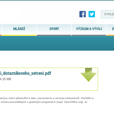
MLÁDEŽ
SPORT
VÝZKUM A VÝVOJ
E
i_dotaznikoveho_setreni.pdf
 4,35 MB
erý je určen především k tisku, prezentacím a archivaci dokumentů. Prohlížet a
 v mnoha kancelářských a grafických programech (např. OpenOffice.org). Je