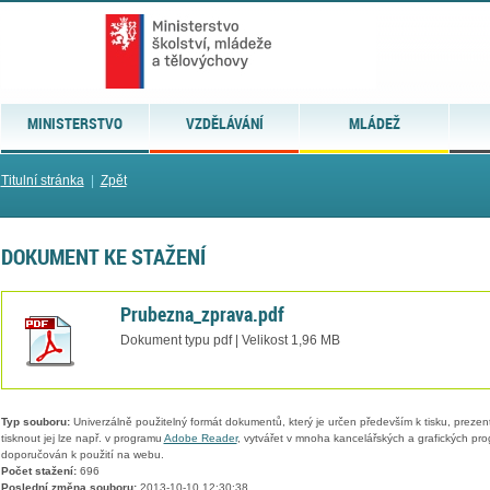
MINISTERSTVO
VZDĚLÁVÁNÍ
MLÁDEŽ
Titulní stránka
|
Zpět
DOKUMENT KE STAŽENÍ
Prubezna_zprava.pdf
Dokument typu pdf | Velikost 1,96 MB
Typ souboru:
Univerzálně použitelný formát dokumentů, který je určen především k tisku, prezen
tisknout jej lze např. v programu
Adobe Reader
, vytvářet v mnoha kancelářských a grafických pr
doporučován k použití na webu.
Počet stažení:
696
Poslední změna souboru:
2013-10-10 12:30:38