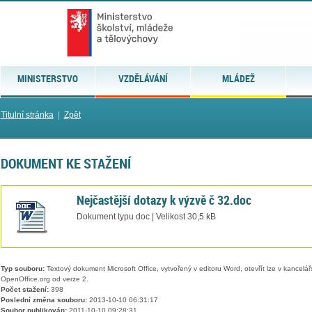
MINISTERSTVO
VZDĚLÁVÁNÍ
MLÁDEŽ
Titulní stránka
|
Zpět
DOKUMENT KE STAŽENÍ
Nejčastější dotazy k výzvě č 32.doc
Dokument typu doc | Velikost 30,5 kB
Typ souboru:
Textový dokument Microsoft Office, vytvořený v editoru Word, otevřít lze v kancelářs
OpenOffice.org od verze 2.
Počet stažení:
398
Poslední změna souboru:
2013-10-10 06:31:17
Soubor publikován:
2011-10-10 09:28:31