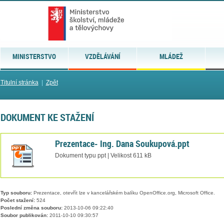
MINISTERSTVO
VZDĚLÁVÁNÍ
MLÁDEŽ
Titulní stránka
|
Zpět
DOKUMENT KE STAŽENÍ
Prezentace- Ing. Dana Soukupová.ppt
Dokument typu ppt | Velikost 611 kB
Typ souboru:
Prezentace, otevřít lze v kancelářském balíku OpenOffice.org, Microsoft Office.
Počet stažení:
524
Poslední změna souboru:
2013-10-06 09:22:40
Soubor publikován:
2011-10-10 09:30:57