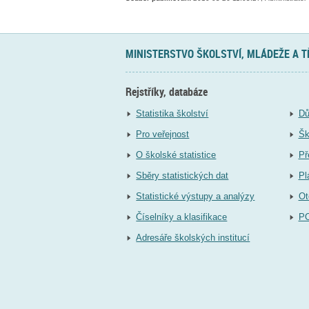
MINISTERSTVO ŠKOLSTVÍ, MLÁDEŽE A 
Rejstříky, databáze
Statistika školství
Dů
Pro veřejnost
Šk
O školské statistice
Př
Sběry statistických dat
Pl
Statistické výstupy a analýzy
Ot
Číselníky a klasifikace
P
Adresáře školských institucí