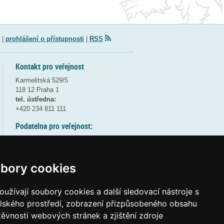
|
prohlášení o přístupnosti
|
RSS
Kontakt pro veřejnost
Karmelitská 529/5
118 12 Praha 1
tel. ústředna:
+420 234 811 111
Podatelna pro veřejnost:
pondělí a středa - 7:30-17:00
úterý a čtvrtek - 7:30-15:30
pátek - 7:30-14:00
bory cookies
8:30 - 9:30 - bezpečnostní přestávka
(více informací
ZDE
)
užívají soubory cookies a další sledovací nástroje s
elského prostředí, zobrazení přizpůsobeného obsahu
Elektronická podatelna:
těvnosti webových stránek a zjištění zdroje
posta@msmt
gov
cz