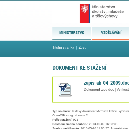
MINISTERSTVO
VZDĚLÁVÁNÍ
Titulní stránka
|
Zpět
DOKUMENT KE STAŽENÍ
zapis_ak_04_2009.do
Dokument typu doc | Velikos
Typ souboru:
Textový dokument Microsoft Office, vytvořený
OpenOffice.org od verze 2.
Počet stažení:
923
Poslední změna souboru:
2013-10-09 16:33:38
Soubor publikován:
2010-05-26 11:05:27, Administrator