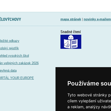
TĚLOVÝCHOVY
mapa stránek
|
novinky e-mailem
Snadné čtení
ležité odkazy
olský rejstřík
ehled vysokých škol
án veřejných zakázek 2026
evřená data
ORTÁL YOUR EUROPE
Používáme sou
Tyto webové stránky po
cílem vylepšení uživat
a reklam, analýzy návš