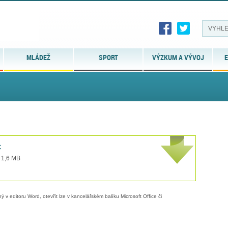
MLÁDEŽ
SPORT
VÝZKUM A VÝVOJ
E
c
t 1,6 MB
 v editoru Word, otevřít lze v kancelářském balíku Microsoft Office či