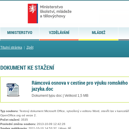
MINISTERSTVO
VZDĚLÁVÁNÍ
MLÁDEŽ
Titulní stránka
|
Zpět
DOKUMENT KE STAŽENÍ
Rámcová osnova v cestine pro výuku romského
jazyka.doc
Dokument typu doc | Velikost 1,5 MB
Typ souboru:
Textový dokument Microsoft Office, vytvořený v editoru Word, otevřít lze v kancelářs
OpenOffice.org od verze 2.
Počet stažení:
3535
Poslední změna souboru:
2013-10-09 12:42:26
Soubor publikován:
2011-10-10 14:53:32, Urban Jiří