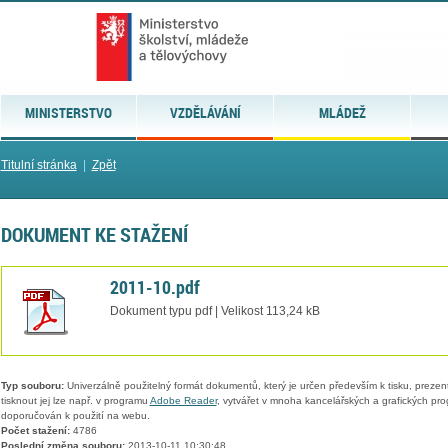
MINISTERSTVO
VZDĚLÁVÁNÍ
MLÁDEŽ
Titulní stránka
|
Zpět
DOKUMENT KE STAŽENÍ
2011-10.pdf
Dokument typu pdf | Velikost 113,24 kB
Typ souboru:
Univerzálně použitelný formát dokumentů, který je určen především k tisku, prezen
tisknout jej lze např. v programu
Adobe Reader
, vytvářet v mnoha kancelářských a grafických pr
doporučován k použití na webu.
Počet stažení:
4786
Poslední změna souboru:
2013-10-11 10:30:48