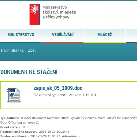
MINISTERSTVO
VZDĚLÁVÁNÍ
MLÁDEŽ
Titulní stránka
|
Zpět
DOKUMENT KE STAŽENÍ
zapis_ak_05_2009.doc
Dokument typu doc | Velikost 1,19 MB
Typ souboru:
Textový dokument Microsoft Office, vytvořený v editoru Word, otevřít lze v kancelářs
OpenOffice.org od verze 2.
Počet stažení:
1105
Poslední změna souboru:
2013-10-10 10:19:43
Soubor publikován:
2010-05-26 11:05:27, Administrator