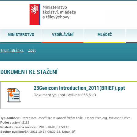
MINISTERSTVO
VZDĚLÁVÁNÍ
MLÁDEŽ
Titulní stránka
|
Zpět
DOKUMENT KE STAŽENÍ
23Genicom Introduction_2011(BRIEF).ppt
Dokument typu ppt | Velikost 855,5 kB
Typ souboru:
Prezentace, otevřít lze v kancelářském balíku OpenOffice.org, Microsoft Office.
Počet stažení:
2112
Poslední změna souboru:
2013-10-06 01:53:10
Soubor publikován:
2011-10-14 08:30:23, Urban Jiří