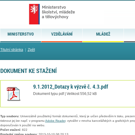
MINISTERSTVO
VZDĚLÁVÁNÍ
MLÁDEŽ
Titulní stránka
|
Zpět
DOKUMENT KE STAŽENÍ
9.1.2012_Dotazy k výzvě č. 4.3.pdf
Dokument typu pdf | Velikost 556,52 kB
Typ souboru:
Univerzálně použitelný formát dokumentů, který je určen především k tisku, prezen
tisknout jej lze např. v programu
Adobe Reader
, vytvářet v mnoha kancelářských a grafických pr
doporučován k použití na webu.
Počet stažení:
822
Poslední změna souboru:
2013-10-10 06:20:13