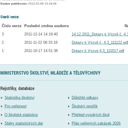
Soubor publikován:
2012-01-09 15:18:46
Starší verze:
Číslo verze
Poslední změna souboru
N
3
2011-12-14 14:19:40
14.12.2011_Dotazy k Výzvě č. 4.3
2
2011-11-22 08:33:18
Dotazy k Výzvě č. 4.3_111122.pd
1
2011-10-17 14:51:38
Dotazy k Vyzve 4.3_111017.pdf
MINISTERSTVO ŠKOLSTVÍ, MLÁDEŽE A TĚLOVÝCHOVY
Rejstříky, databáze
Statistika školství
Důležité odkazy
Pro veřejnost
Školský rejstřík
O školské statistice
Přehled vysokých škol
Sběry statistických dat
Plán veřejných zakázek 2026