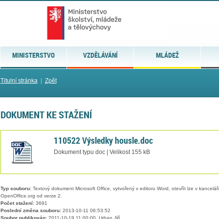
MINISTERSTVO
VZDĚLÁVÁNÍ
MLÁDEŽ
Titulní stránka
|
Zpět
DOKUMENT KE STAŽENÍ
110522 Výsledky housle.doc
Dokument typu doc | Velikost 155 kB
Typ souboru:
Textový dokument Microsoft Office, vytvořený v editoru Word, otevřít lze v kancelářs
OpenOffice.org od verze 2.
Počet stažení:
3691
Poslední změna souboru:
2013-10-11 06:53:52
Soubor publikován:
2011-10-19 11:00:00, Urban Jiří