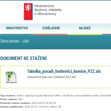
MINISTERSTVO
VZDĚLÁVÁNÍ
MLÁDEŽ
Titulní stránka
|
Zpět
DOKUMENT KE STAŽENÍ
Tabulka_poradi_hodnotici_komise_PZZ.xls
Dokument typu xls | Velikost 54,5 kB
Typ souboru:
Sešit s výpočty či grafy Microsoft Office, otevřít lze v kancelářském balíku OpenOffic
Počet stažení:
543
Poslední změna souboru:
2013-10-11 01:04:20
Soubor publikován:
2011-10-21 13:52:02, Urban Jiří