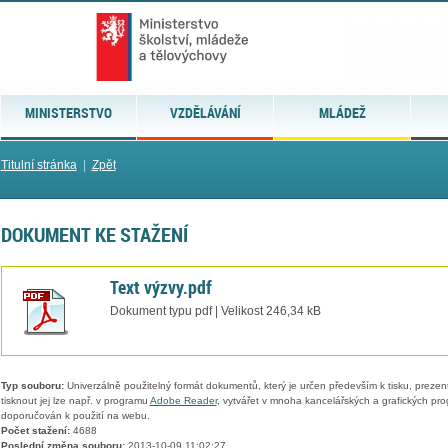
MINISTERSTVO
VZDĚLÁVÁNÍ
MLÁDEŽ
Titulní stránka
|
Zpět
DOKUMENT KE STAŽENÍ
Text výzvy.pdf
Dokument typu pdf | Velikost 246,34 kB
Typ souboru:
Univerzálně použitelný formát dokumentů, který je určen především k tisku, prezen
tisknout jej lze např. v programu
Adobe Reader
, vytvářet v mnoha kancelářských a grafických pr
doporučován k použití na webu.
Počet stažení:
4688
Poslední změna souboru:
2013-10-09 11:02:27