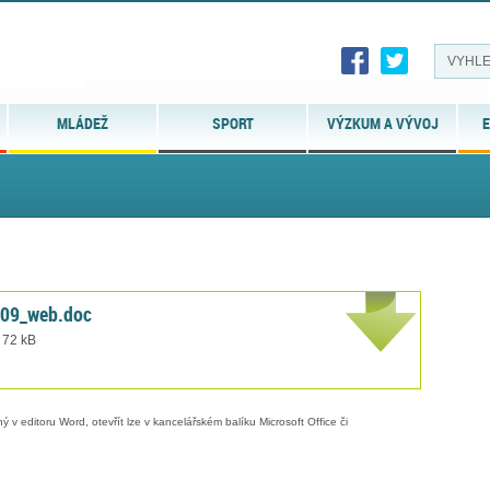
MLÁDEŽ
SPORT
VÝZKUM A VÝVOJ
E
009_web.doc
 72 kB
 v editoru Word, otevřít lze v kancelářském balíku Microsoft Office či