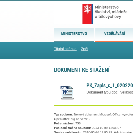
MINISTERSTVO
VZDĚLÁVÁNÍ
Titulní stránka
|
Zpět
DOKUMENT KE STAŽENÍ
PK_Zapis_c_1_02022
Dokument typu doc | Velikost
Typ souboru:
Textový dokument Microsoft Office, vytvořený
OpenOffice.org od verze 2.
Počet stažení:
750
Poslední změna souboru:
2013-10-09 12:44:07
Soubor publikován:
2010-05-26 11:05:29, Administrator