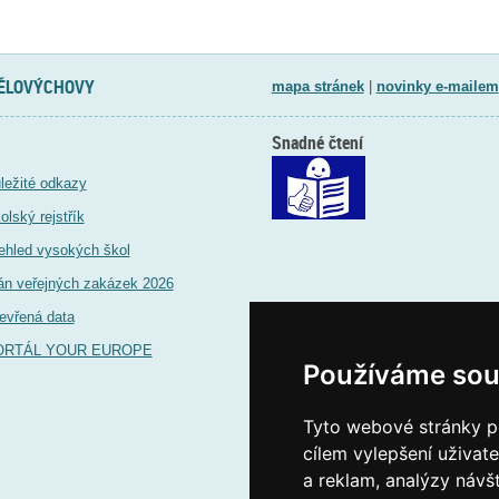
TĚLOVÝCHOVY
mapa stránek
|
novinky e-mailem
Snadné čtení
ležité odkazy
olský rejstřík
ehled vysokých škol
án veřejných zakázek 2026
evřená data
ORTÁL YOUR EUROPE
Používáme sou
Tyto webové stránky po
cílem vylepšení uživat
a reklam, analýzy návš