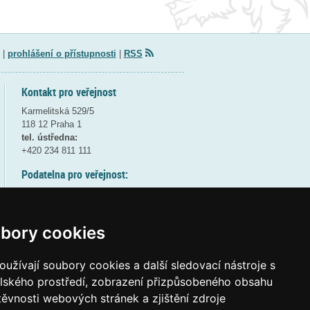
|
prohlášení o přístupnosti
|
RSS
Kontakt pro veřejnost
Karmelitská 529/5
118 12 Praha 1
tel. ústředna:
+420 234 811 111
Podatelna pro veřejnost:
pondělí a středa - 7:30-17:00
úterý a čtvrtek - 7:30-15:30
pátek - 7:30-14:00
bory cookies
8:30 - 9:30 - bezpečnostní přestávka
(více informací
ZDE
)
užívají soubory cookies a další sledovací nástroje s
elského prostředí, zobrazení přizpůsobeného obsahu
Elektronická podatelna:
těvnosti webových stránek a zjištění zdroje
posta@msmt
gov
cz