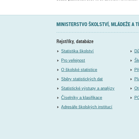
MINISTERSTVO ŠKOLSTVÍ, MLÁDEŽE A 
Rejstříky, databáze
Statistika školství
Dů
Pro veřejnost
Šk
O školské statistice
Př
Sběry statistických dat
Pl
Statistické výstupy a analýzy
Ot
Číselníky a klasifikace
P
Adresáře školských institucí