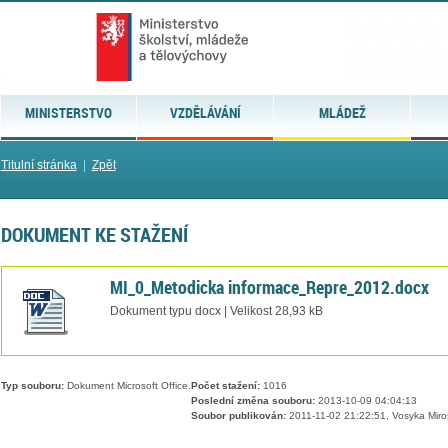
MINISTERSTVO
VZDĚLÁVÁNÍ
MLÁDEŽ
Titulní stránka
|
Zpět
DOKUMENT KE STAŽENÍ
MI_0_Metodicka informace_Repre_2012.docx
Dokument typu docx | Velikost 28,93 kB
Typ souboru:
Dokument Microsoft Office.
Počet stažení:
1016
Poslední změna souboru:
2013-10-09 04:04:13
Soubor publikován:
2011-11-02 21:22:51, Vosyka Miro