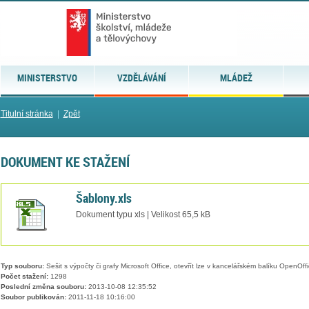
MINISTERSTVO
VZDĚLÁVÁNÍ
MLÁDEŽ
Titulní stránka
|
Zpět
DOKUMENT KE STAŽENÍ
Šablony.xls
Dokument typu xls | Velikost 65,5 kB
Typ souboru:
Sešit s výpočty či grafy Microsoft Office, otevřít lze v kancelářském balíku OpenOffic
Počet stažení:
1298
Poslední změna souboru:
2013-10-08 12:35:52
Soubor publikován:
2011-11-18 10:16:00