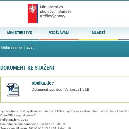
MINISTERSTVO
VZDĚLÁVÁNÍ
MLÁDEŽ
Titulní stránka
|
Zpět
DOKUMENT KE STAŽENÍ
obalka.doc
Dokument typu doc | Velikost 21,5 kB
Typ souboru:
Textový dokument Microsoft Office, vytvořený v editoru Word, otevřít lze v kancelářs
OpenOffice.org od verze 2.
Počet stažení:
3963
Poslední změna souboru:
2013-10-11 10:35:09
Soubor publikován:
2011-11-18 13:31:01, Urban Jiří