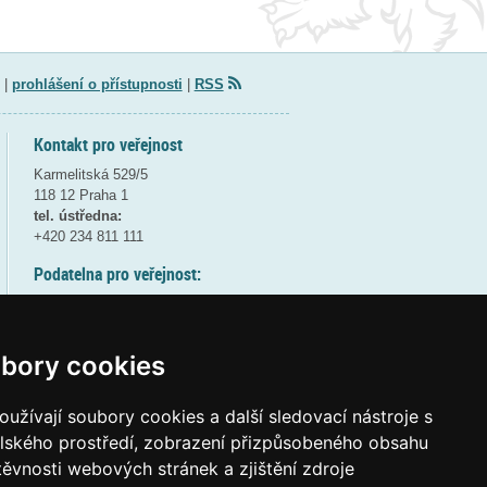
|
prohlášení o přístupnosti
|
RSS
Kontakt pro veřejnost
Karmelitská 529/5
118 12 Praha 1
tel. ústředna:
+420 234 811 111
Podatelna pro veřejnost:
pondělí a středa - 7:30-17:00
úterý a čtvrtek - 7:30-15:30
pátek - 7:30-14:00
bory cookies
8:30 - 9:30 - bezpečnostní přestávka
(více informací
ZDE
)
užívají soubory cookies a další sledovací nástroje s
elského prostředí, zobrazení přizpůsobeného obsahu
Elektronická podatelna:
těvnosti webových stránek a zjištění zdroje
posta@msmt
gov
cz