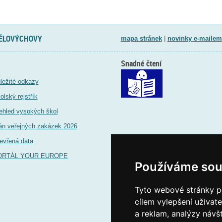
TĚLOVÝCHOVY
mapa stránek
|
novinky e-mailem
Snadné čtení
ležité odkazy
olský rejstřík
ehled vysokých škol
án veřejných zakázek 2026
evřená data
ORTÁL YOUR EUROPE
Používáme sou
Tyto webové stránky po
cílem vylepšení uživat
a reklam, analýzy návš