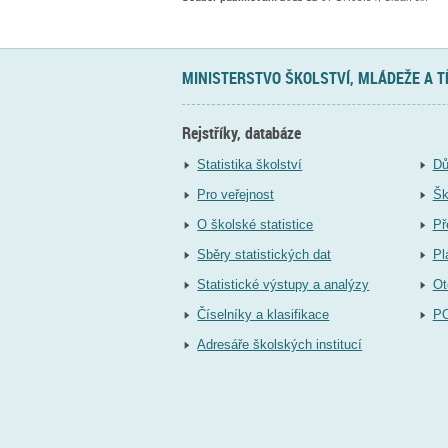
MINISTERSTVO ŠKOLSTVÍ, MLÁDEŽE A 
Rejstříky, databáze
Statistika školství
Dů
Pro veřejnost
Šk
O školské statistice
Př
Sběry statistických dat
Pl
Statistické výstupy a analýzy
Ot
Číselníky a klasifikace
P
Adresáře školských institucí