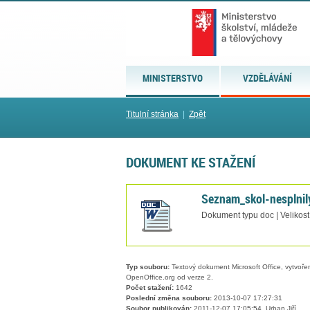
MINISTERSTVO
VZDĚLÁVÁNÍ
Titulní stránka
|
Zpět
DOKUMENT KE STAŽENÍ
Seznam_skol-nesplni
Dokument typu doc | Velikost
Typ souboru:
Textový dokument Microsoft Office, vytvořený
OpenOffice.org od verze 2.
Počet stažení:
1642
Poslední změna souboru:
2013-10-07 17:27:31
Soubor publikován:
2011-12-07 17:05:54, Urban Jiří