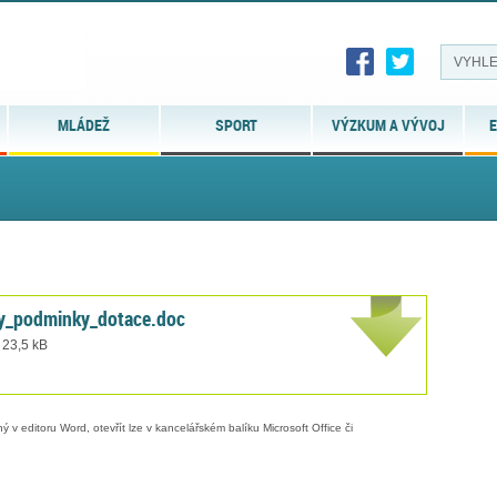
MLÁDEŽ
SPORT
VÝZKUM A VÝVOJ
E
ly_podminky_dotace.doc
 23,5 kB
 v editoru Word, otevřít lze v kancelářském balíku Microsoft Office či