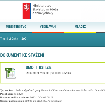
MINISTERSTVO
VZDĚLÁVÁNÍ
MLÁDEŽ
Titulní stránka
|
Zpět
DOKUMENT KE STAŽENÍ
DMD_T_B3II.xls
Dokument typu xls | Velikost 182 kB
Typ souboru:
Sešit s výpočty či grafy Microsoft Office, otevřít lze v kancelářském balíku OpenOffic
Počet stažení:
1278
Poslední změna souboru:
2013-10-04 04:58:21
Soubor publikován:
2010-05-26 11:05:30, Administrator